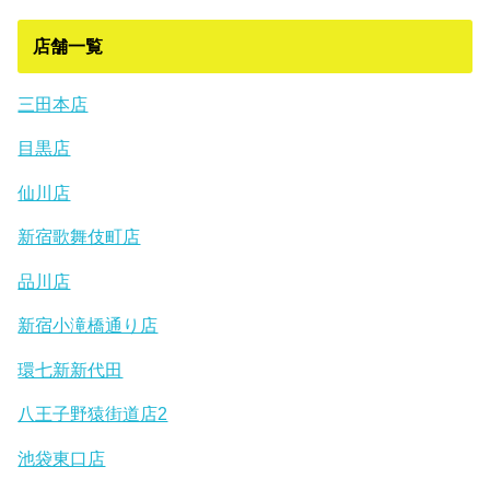
店舗一覧
三田本店
目黒店
仙川店
新宿歌舞伎町店
品川店
新宿小滝橋通り店
環七新新代田
八王子野猿街道店2
池袋東口店