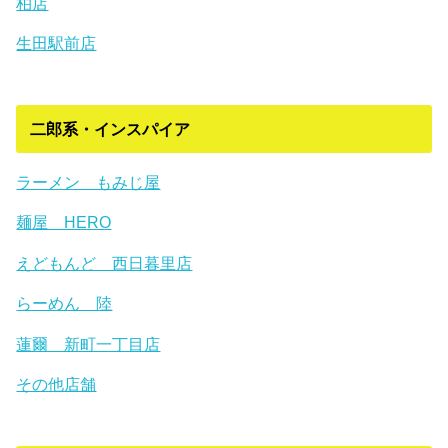
柏店
生田駅前店
二郎系・インスパイア
ラーメン もみじ屋
麺屋 HERO
えどもんど 西日暮里店
らーめん 陸
蓮爾 新町一丁目店
その他店舗