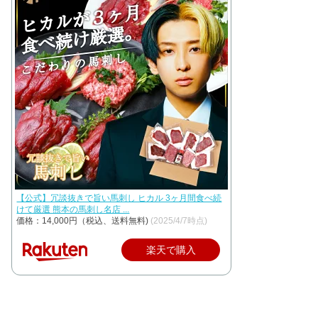
【公式】冗談抜きで旨い馬刺し ヒカル 3ヶ月間食べ続
けて厳選 熊本の馬刺し名店 ...
価格：14,000円（税込、送料無料)
(2025/4/7時点)
楽天で購入