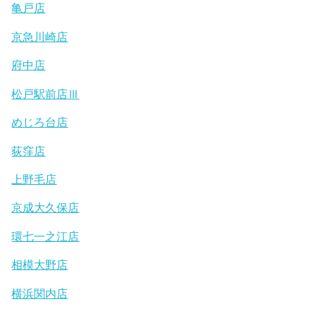
亀戸店
京急川崎店
府中店
松戸駅前店Ⅲ
めじろ台店
荻窪店
上野毛店
京成大久保店
環七一之江店
相模大野店
横浜関内店