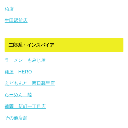
柏店
生田駅前店
二郎系・インスパイア
ラーメン もみじ屋
麺屋 HERO
えどもんど 西日暮里店
らーめん 陸
蓮爾 新町一丁目店
その他店舗