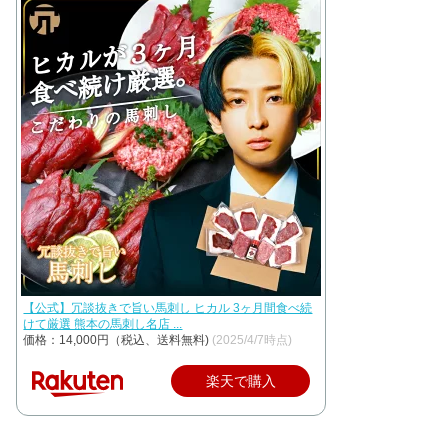
【公式】冗談抜きで旨い馬刺し ヒカル 3ヶ月間食べ続
けて厳選 熊本の馬刺し名店 ...
価格：14,000円（税込、送料無料)
(2025/4/7時点)
楽天で購入