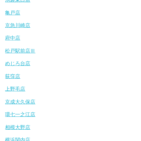
亀戸店
京急川崎店
府中店
松戸駅前店Ⅲ
めじろ台店
荻窪店
上野毛店
京成大久保店
環七一之江店
相模大野店
横浜関内店