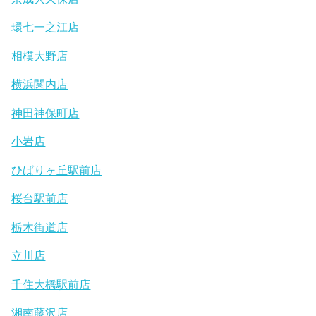
環七一之江店
相模大野店
横浜関内店
神田神保町店
小岩店
ひばりヶ丘駅前店
桜台駅前店
栃木街道店
立川店
千住大橋駅前店
湘南藤沢店