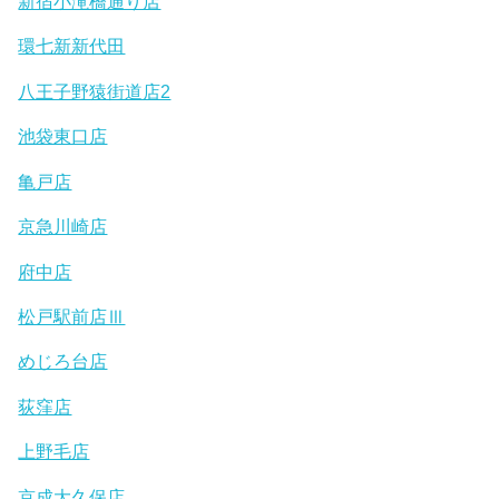
新宿小滝橋通り店
環七新新代田
八王子野猿街道店2
池袋東口店
亀戸店
京急川崎店
府中店
松戸駅前店Ⅲ
めじろ台店
荻窪店
上野毛店
京成大久保店