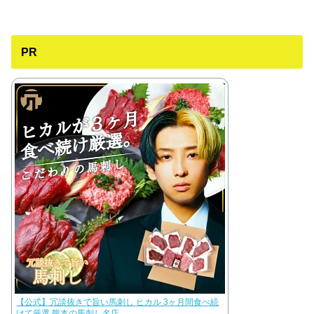
PR
【公式】冗談抜きで旨い馬刺し ヒカル 3ヶ月間食べ続
けて厳選 熊本の馬刺し名店 ...