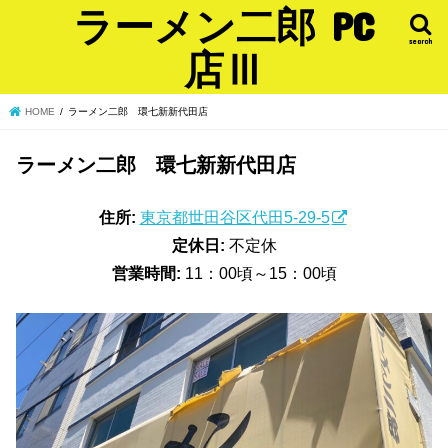
ラーメン二郎 PC
search
店Ⅲ
HOME
ラーメン二郎 環七新新代田店
ラーメン二郎 環七新新代田店
住所:
東京都世田谷区代田5-29-5
定休日:
不定休
営業時間:
11：00頃～15：00頃