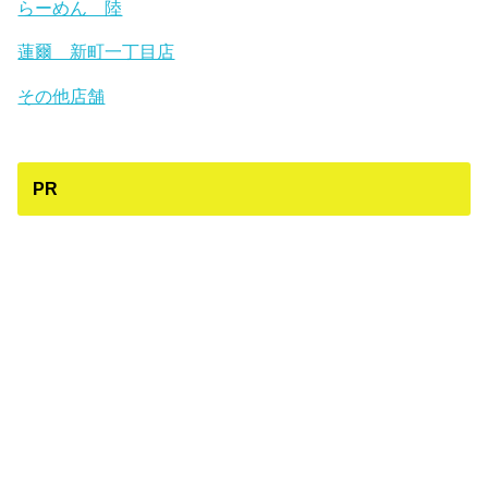
らーめん 陸
蓮爾 新町一丁目店
その他店舗
PR