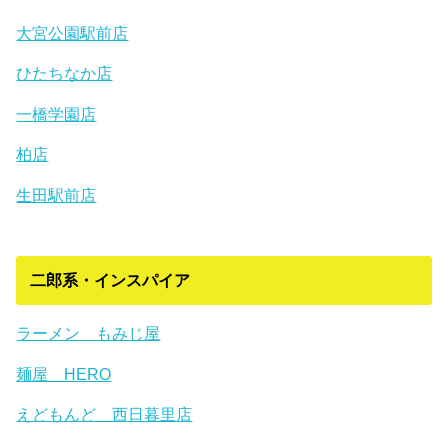
大宮公園駅前店
ひたちなか店
一橋学園店
柏店
生田駅前店
二郎系・インスパイア
ラーメン もみじ屋
麺屋 HERO
えどもんど 西日暮里店