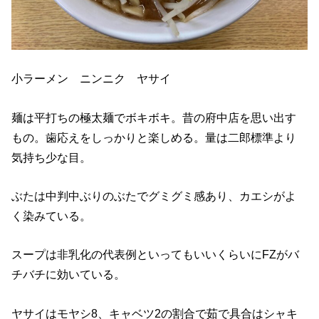
小ラーメン ニンニク ヤサイ
麺は平打ちの極太麺でボキボキ。昔の府中店を思い出す
もの。歯応えをしっかりと楽しめる。量は二郎標準より
気持ち少な目。
ぶたは中判中ぶりのぶたでグミグミ感あり、カエシがよ
く染みている。
スープは非乳化の代表例といってもいいくらいにFZがバ
チバチに効いている。
ヤサイはモヤシ8、キャベツ2の割合で茹で具合はシャキ