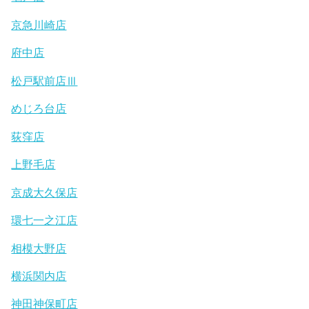
京急川崎店
府中店
松戸駅前店Ⅲ
めじろ台店
荻窪店
上野毛店
京成大久保店
環七一之江店
相模大野店
横浜関内店
神田神保町店