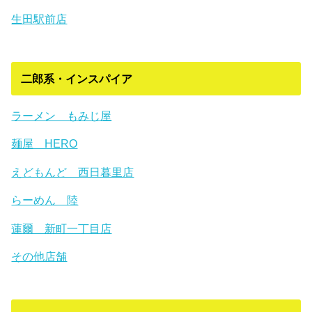
生田駅前店
二郎系・インスパイア
ラーメン もみじ屋
麺屋 HERO
えどもんど 西日暮里店
らーめん 陸
蓮爾 新町一丁目店
その他店舗