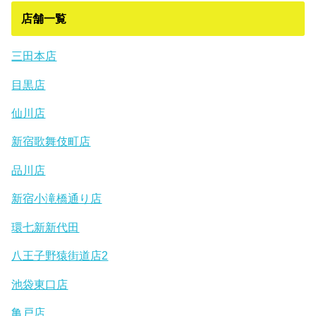
店舗一覧
三田本店
目黒店
仙川店
新宿歌舞伎町店
品川店
新宿小滝橋通り店
環七新新代田
八王子野猿街道店2
池袋東口店
亀戸店