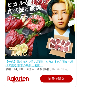
【公式】冗談抜きで旨い馬刺し ヒカル 3ヶ月間食べ続
けて厳選 熊本の馬刺し名店 ...
価格：14,000円（税込、送料無料)
(2025/4/7時点)
楽天で購入