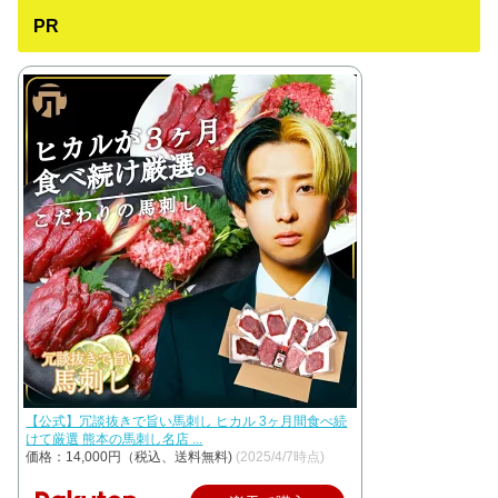
PR
【公式】冗談抜きで旨い馬刺し ヒカル 3ヶ月間食べ続
けて厳選 熊本の馬刺し名店 ...
価格：14,000円（税込、送料無料)
(2025/4/7時点)