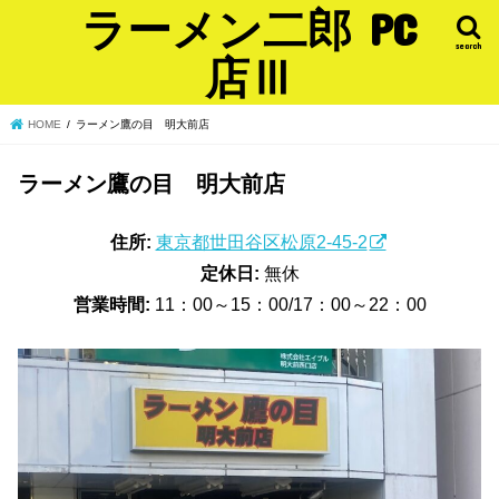
ラーメン二郎 PC
search
店Ⅲ
HOME
ラーメン鷹の目 明大前店
ラーメン鷹の目 明大前店
住所:
東京都世田谷区松原2-45-2
定休日:
無休
営業時間:
11：00～15：00/17：00～22：00