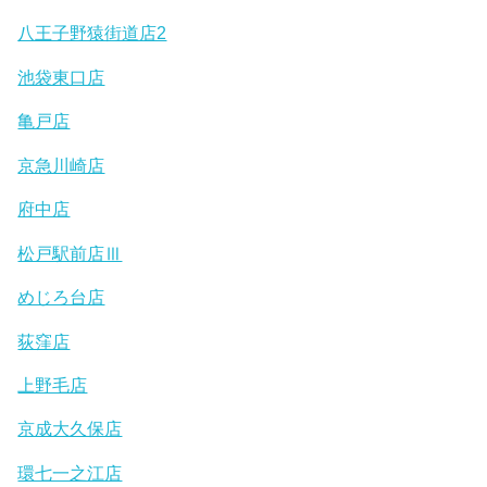
八王子野猿街道店2
池袋東口店
亀戸店
京急川崎店
府中店
松戸駅前店Ⅲ
めじろ台店
荻窪店
上野毛店
京成大久保店
環七一之江店