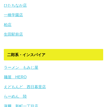
ひたちなか店
一橋学園店
柏店
生田駅前店
二郎系・インスパイア
ラーメン もみじ屋
麺屋 HERO
えどもんど 西日暮里店
らーめん 陸
蓮爾 新町一丁目店